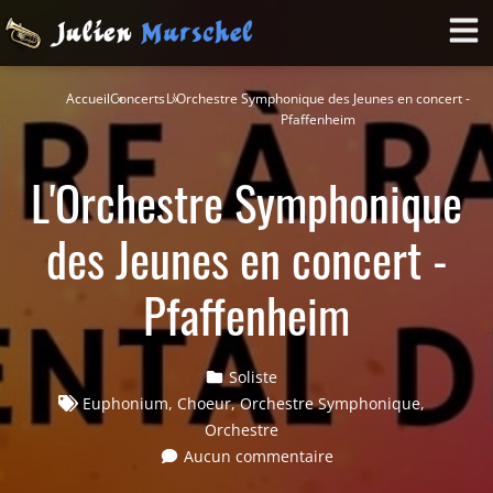
Accueil
Concerts
L'Orchestre Symphonique des Jeunes en concert -
Pfaffenheim
L'Orchestre Symphonique
des Jeunes en concert -
Pfaffenheim
Soliste
Euphonium
,
Choeur
,
Orchestre Symphonique
,
Orchestre
Aucun commentaire